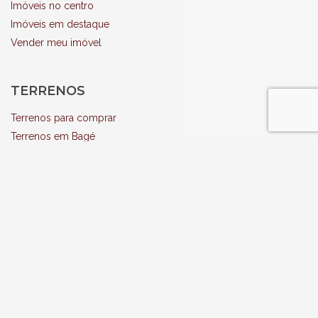
Imóveis no centro
Imóveis em destaque
Vender meu imóvel
TERRENOS
Terrenos para comprar
Terrenos em Bagé
APARTAMENTOS
Apartamentos para comprar
Apartamentos para alugar
Terrenos em Bagé
RURAL
Propriedades Rurais para comprar