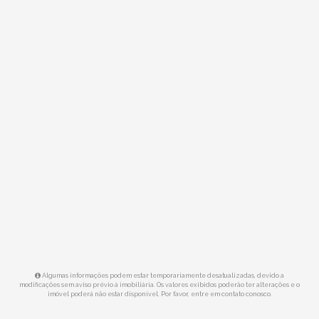
Algumas informações podem estar temporariamente desatualizadas, devido a
modificações sem aviso prévio à imobiliária. Os valores exibidos poderão ter alterações e o
imóvel poderá não estar disponível. Por favor, entre em contato conosco.