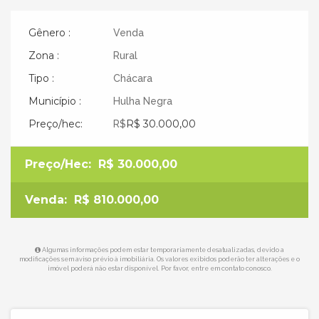
Gênero :
Venda
Zona :
Rural
Tipo :
Chácara
Município :
Hulha Negra
Preço/hec:
R$ 30.000,00
R$
Preço/Hec:
R$ 30.000,00
Venda:
R$ 810.000,00
Algumas informações podem estar temporariamente desatualizadas, devido a
modificações sem aviso prévio à imobiliária. Os valores exibidos poderão ter alterações e o
imóvel poderá não estar disponível. Por favor, entre em contato conosco.