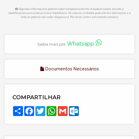
Algumas informações podem estar temporariamente desatualizadas, devido a
modificações sem aviso prévio à imobiliária. Os valores exibidos poderão ter alterações e o
imóvel poderá não estar disponível. Por favor, entre em contato conosco.
Whatsapp
Saiba mais por
Documentos Necessários
COMPARTILHAR
Compartilhar
Facebook
Twitter
WhatsApp
Gmail
Outlook.com