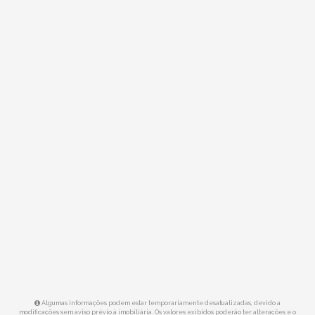
Algumas informações podem estar temporariamente desatualizadas, devido a
modificações sem aviso prévio à imobiliária. Os valores exibidos poderão ter alterações e o