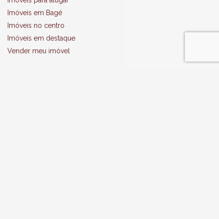
Imóveis em Bagé
Imóveis no centro
Imóveis em destaque
Vender meu imóvel
TERRENOS
Terrenos para comprar
Terrenos em Bagé
APARTAMENTOS
Apartamentos para comprar
Apartamentos para alugar
Terrenos em Bagé
RURAL