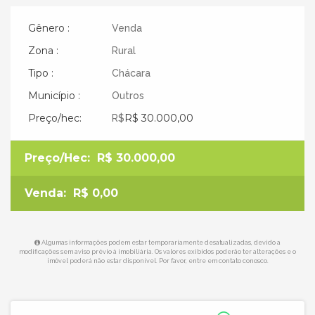
Gênero :
Venda
Zona :
Rural
Tipo :
Chácara
Município :
Outros
Preço/hec:
R$ 30.000,00
R$
Preço/Hec:
R$ 30.000,00
Venda:
R$ 0,00
Algumas informações podem estar temporariamente desatualizadas, devido a
modificações sem aviso prévio à imobiliária. Os valores exibidos poderão ter alterações e o
imóvel poderá não estar disponível. Por favor, entre em contato conosco.