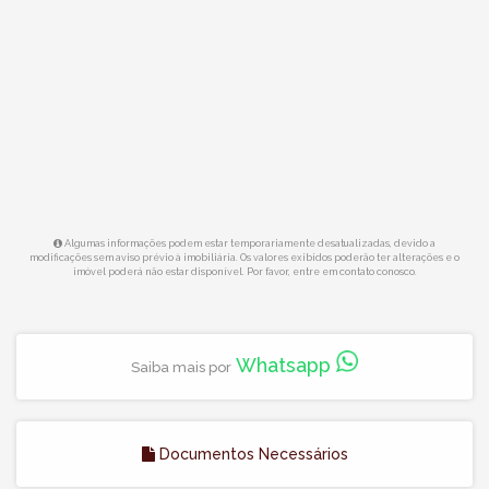
Algumas informações podem estar temporariamente desatualizadas, devido a
modificações sem aviso prévio à imobiliária. Os valores exibidos poderão ter alterações e o
imóvel poderá não estar disponível. Por favor, entre em contato conosco.
Whatsapp
Saiba mais por
Documentos Necessários