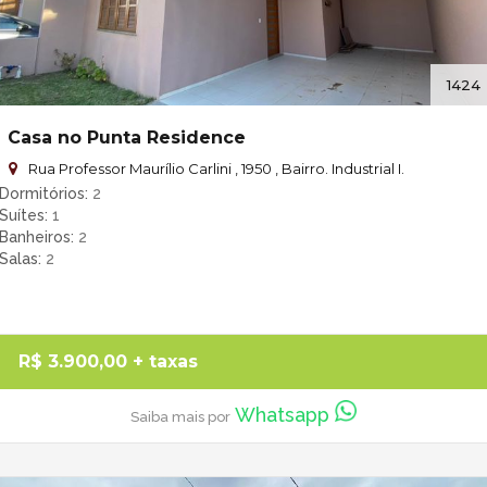
1424
Casa no Punta Residence
Rua Professor Maurílio Carlini , 1950 , Bairro. Industrial I.
Dormitórios
2
Suítes
1
Banheiros
2
Salas
2
R$ 3.900,00
+ taxas
Whatsapp
Saiba mais por