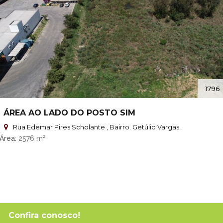
1796
ÁREA AO LADO DO POSTO SIM
Rua Edemar Pires Scholante , Bairro. Getúlio Vargas.
Área
2576 m²
Confira conosco!