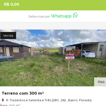
R$ 0,00
Whatsapp
Saiba mais por
Venda
1740
Terreno com 300 m²
R. Trezentos e Setenta e Três (280 , 262 , Bairro. Floresta.
Área
300 m²