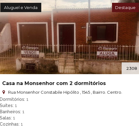
Aluguel e Venda
Destaque
2308
Casa na Monsenhor com 2 dormitórios
Rua Monsenhor Constabile Hipólito , 1545 , Bairro. Centro.
Dormitórios
1
Suítes
1
Banheiros
1
Salas
1
Cozinhas
1