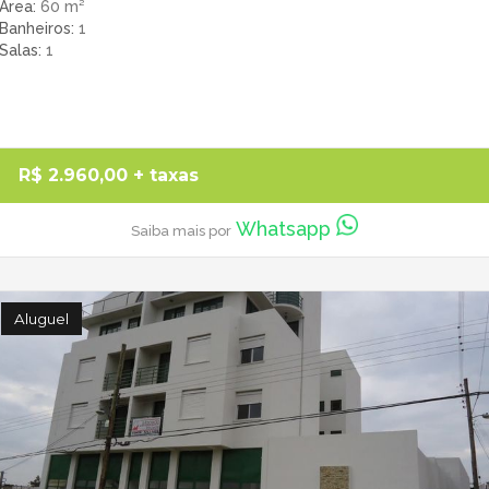
Área
60 m²
Banheiros
1
Salas
1
R$ 2.960,00
+ taxas
Whatsapp
Saiba mais por
Aluguel