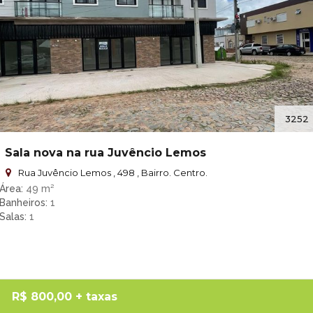
3252
Sala nova na rua Juvêncio Lemos
Rua Juvêncio Lemos , 498 , Bairro. Centro.
Área
49 m²
Banheiros
1
Salas
1
R$ 800,00
+ taxas