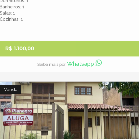
Dormitórios
1
Banheiros
1
Salas
1
Cozinhas
1
R$ 1.100,00
Whatsapp
Saiba mais por
Venda