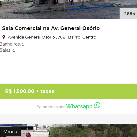
2884
Sala Comercial na Av. General Osório
Avenida General Osório , 708 , Bairro. Centro.
Banheiros
1
Salas
1
R$ 1.500,00
+ taxas
Whatsapp
Saiba mais por
Venda