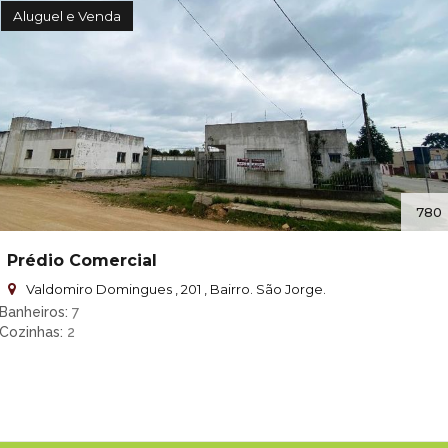
Aluguel e Venda
780
Prédio Comercial
Valdomiro Domingues , 201 , Bairro. São Jorge.
Banheiros
7
Cozinhas
2