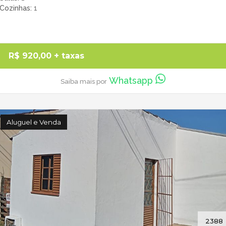
Cozinhas
1
R$ 920,00
+ taxas
Whatsapp
Saiba mais por
Aluguel e Venda
2388