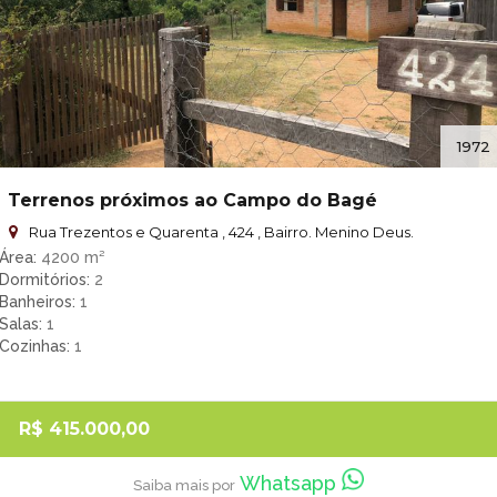
1972
Terrenos próximos ao Campo do Bagé
Rua Trezentos e Quarenta , 424 , Bairro. Menino Deus.
Área
4200 m²
Dormitórios
2
Banheiros
1
Salas
1
Cozinhas
1
R$ 415.000,00
Whatsapp
Saiba mais por