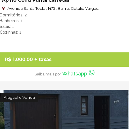
Ap no Cond Punta Carretas
Avenida Santa Tecla , 1475 , Bairro. Getúlio Vargas.
Dormitórios
2
Banheiros
1
Salas
1
Cozinhas
1
R$ 1.000,00
+ taxas
Whatsapp
Saiba mais por
Aluguel e Venda