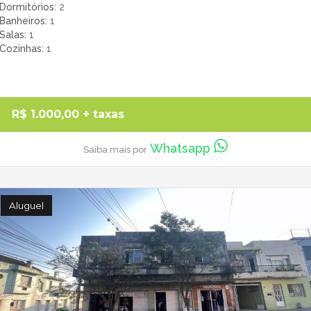
Dormitórios
2
Banheiros
1
Salas
1
Cozinhas
1
R$ 1.000,00
+ taxas
Whatsapp
Saiba mais por
Aluguel