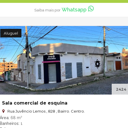
Whatsapp
Saiba mais por
Aluguel
2424
Sala comercial de esquina
Rua Juvêncio Lemos , 828 , Bairro. Centro.
Área
68 m²
Banheiros
1