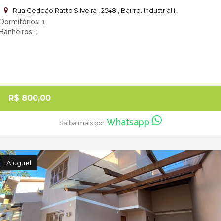
Rua Gedeão Ratto Silveira , 2548 , Bairro. Industrial I.
Dormitórios
1
Banheiros
1
R$ 800,00
Whatsapp
Saiba mais por
Aluguel