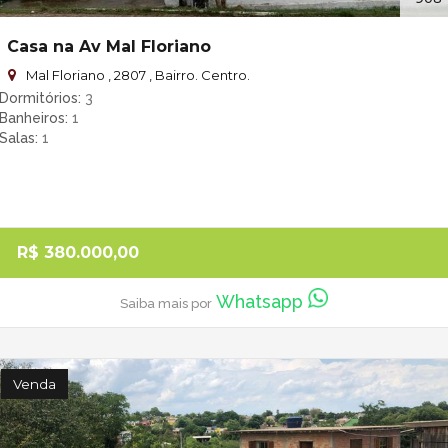
Casa na Av Mal Floriano
Mal Floriano , 2807 , Bairro. Centro.
Dormitórios
3
Banheiros
1
Salas
1
R$ 380.000,00
Whatsapp
Saiba mais por
Venda