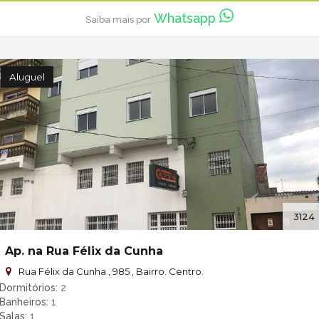
Whatsapp
Saiba mais por
Aluguel
3124
Ap. na Rua Félix da Cunha
Rua Félix da Cunha , 985 , Bairro. Centro.
Dormitórios
2
Banheiros
1
Salas
1