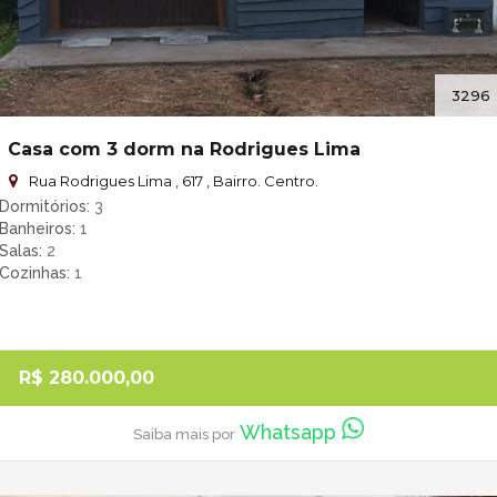
3296
Casa com 3 dorm na Rodrigues Lima
Rua Rodrigues Lima , 617 , Bairro. Centro.
Dormitórios
3
Banheiros
1
Salas
2
Cozinhas
1
R$ 280.000,00
Whatsapp
Saiba mais por