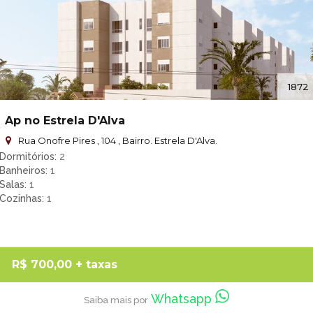
1872
Ap no Estrela D'Alva
Rua Onofre Pires , 104 , Bairro. Estrela D'Alva.
Dormitórios
2
Banheiros
1
Salas
1
Cozinhas
1
R$ 700,00
+ taxas
Whatsapp
Saiba mais por