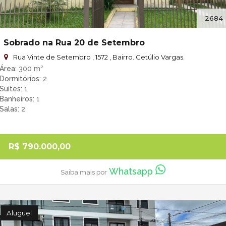
2684
Sobrado na Rua 20 de Setembro
Rua Vinte de Setembro , 1572 , Bairro. Getúlio Vargas.
Área
300 m²
Dormitórios
2
Suítes
1
Banheiros
1
Salas
2
R$ 790.000,00
Whatsapp
Saiba mais por
Aluguel